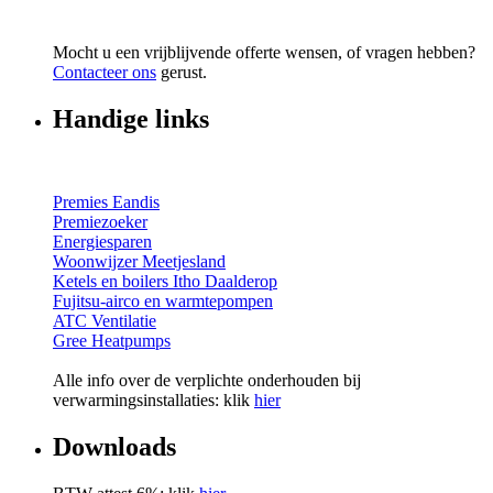
Mocht u een vrijblijvende offerte wensen, of vragen hebben?
Contacteer ons
gerust.
Handige links
Premies Eandis
Premiezoeker
Energiesparen
Woonwijzer Meetjesland
Ketels en boilers Itho Daalderop
Fujitsu-airco en warmtepompen
ATC Ventilatie
Gree Heatpumps
Alle info over de verplichte onderhouden bij
verwarmingsinstallaties: klik
hier
Downloads